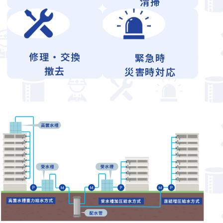
清掃
修理・交換
緊急時
撤去
災害時対応