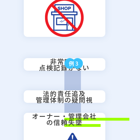
非常時に
例3
点検記録がない
法的責任追及
管理体制の疑問視
オーナー・管理会社
の信頼失墜