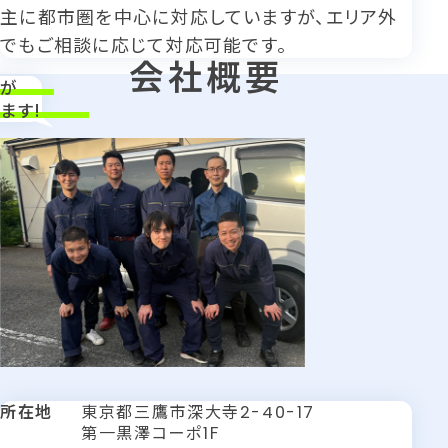
主に都市圏を中心に対応していますが、エリア外
でもご相談に応じて対応可能です。
会社概要
ちが
ます!
所在地
東京都三鷹市深大寺
2-40-17
第一黒澤コーポ
F
1