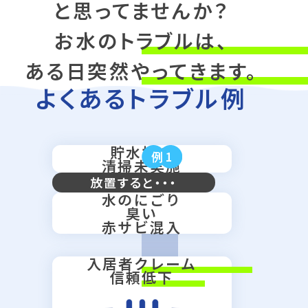
と思ってませんか？
お水のトラブルは、
ある日突然やってきます。
よくあるトラブル例
貯水槽の
例1
清掃未実施
放置すると・・・
水のにごり
臭い
赤サビ混入
入居者クレーム
信頼低下