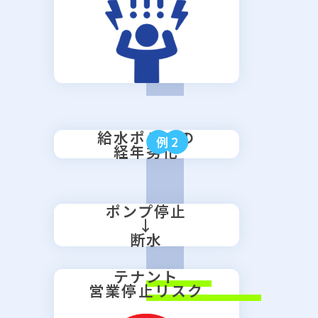
給水ポンプの
例2
経年劣化
ポンプ停止
↓
断水
テナント
営業停止リスク