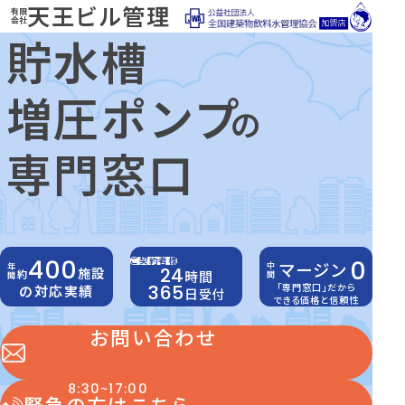
天王ビル管理
有限
会社
貯水槽
増圧ポンプ
の
専門窓口
400
0
ご契約者様
マージン
中間
年間
24
施設
時間
約
「専門窓口」だから
365
の対応実績
日
受付
できる価格と信頼性
お問い合わせ
~
8:30
17:00
緊急の方はこちら