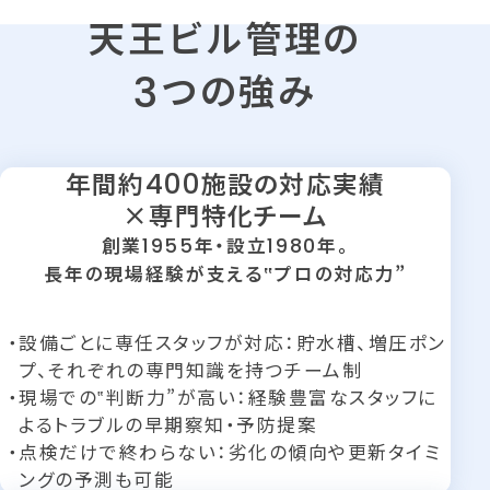
天王ビル管理の
つの強み
3
年間約
400
施設の対応実績
×専門特化チーム
創業
1955
年・設立
1980
年。
長年の現場経験が支える‟プロの対応力”
設備ごとに専任スタッフが対応：貯水槽、増圧ポン
プ、それぞれの専門知識を持つチーム制
現場での‟判断力”が高い：経験豊富なスタッフに
よるトラブルの早期察知・予防提案
点検だけで終わらない：劣化の傾向や更新タイミ
ングの予測も可能