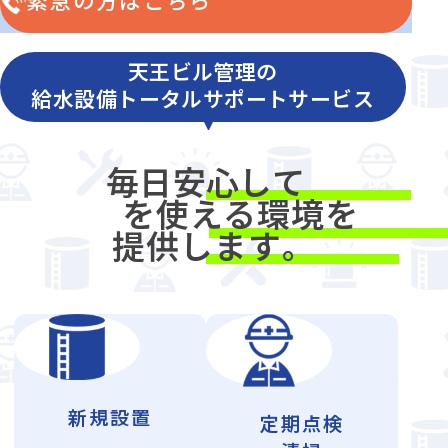
天王ビル管理の
給水設備トータルサポートサービス
毎
日
安
心
して
お
水
を使える環境を
提供します
。
新規設置
定期点検